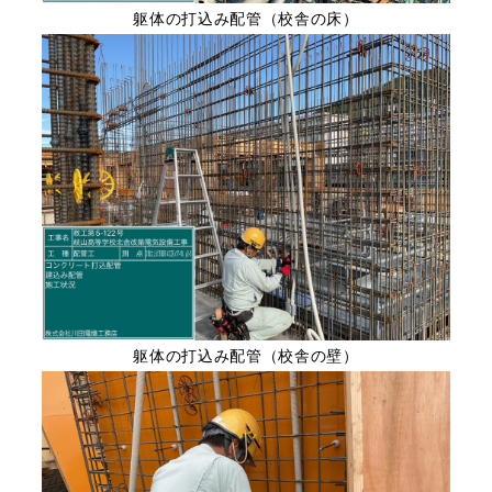
躯体の打込み配管（校舎の床）
躯体の打込み配管（校舎の壁）