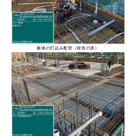
躯体の打込み配管（校舎の床）