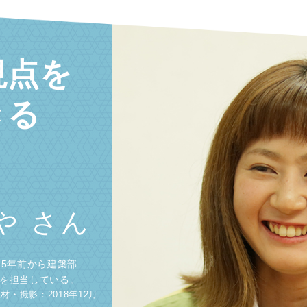
視点を
きる
。
や さん
て5年前から建築部
を担当している。
材・撮影：2018年12月