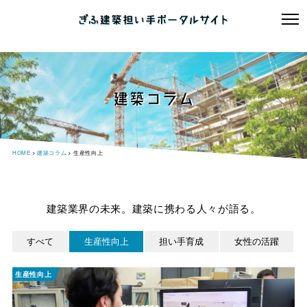
建築コラム
HOME
建築コラム
生産性向上
建築業界の未来。建築に携わる人々が語る。
すべて
生産性向上
担い手育成
女性の活躍
生産性向上