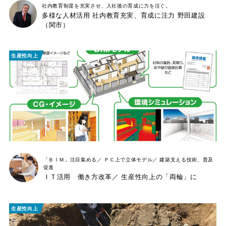
社内教育制度を充実させ、
入社後の育成に力を注ぐ。
多様な人材活用 社内教育充実、育成に注力 野田建設
（関市）
生産性向上
「ＢＩＭ」注目集める／
ＰＣ上で立体モデル／
建築支える技術、普及
促進
ＩＴ活用 働き方改革／ 生産性向上の「両輪」に
生産性向上