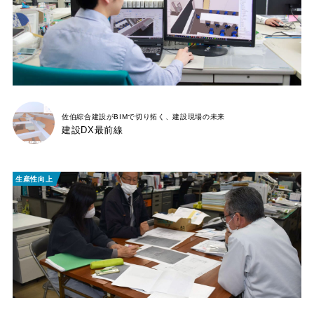
佐伯綜合建設がBIMで
切り拓く、建設現場の未来
建設DX最前線
生産性向上