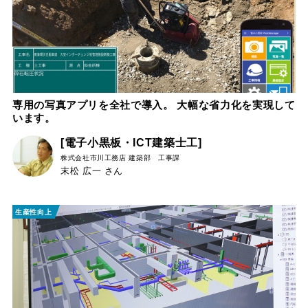
専用の写真アプリを全社で導入。 大幅な省力化を実現して
います。
[電子小黒板・ICT建築士工]
株式会社市川工務店
建築部 工事課
末松 広一 さん
生産性向上