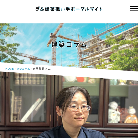
建築コラム
HOME
建築コラム
𠮷田 智恵 さん