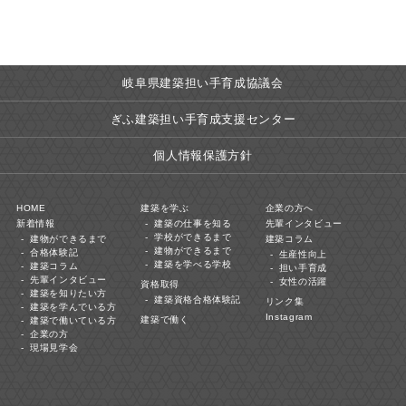
岐阜県建築担い手育成協議会
ぎふ建築担い手育成支援センター
個人情報保護方針
HOME
建築を学ぶ
企業の方へ
新着情報
建築の仕事を知る
先輩インタビュー
学校ができるまで
建物ができるまで
建築コラム
建物ができるまで
合格体験記
生産性向上
建築を学べる学校
建築コラム
担い手育成
先輩インタビュー
女性の活躍
資格取得
建築を知りたい方
建築資格合格体験記
リンク集
建築を学んでいる方
Instagram
建築で働く
建築で働いている方
企業の方
現場見学会