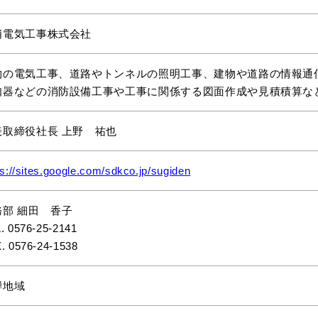
浦電気工事株式会社
物の電気工事、道路やトンネルの照明工事、建物や道路の情報通
知器などの消防設備工事や工事に関係する図面作成や見積積算な
表取締役社長 上野 祐也
ps://sites.google.com/sdkco.jp/sugiden
務部 細田 香子
. 0576-25-2141
. 0576-24-1538
騨地域