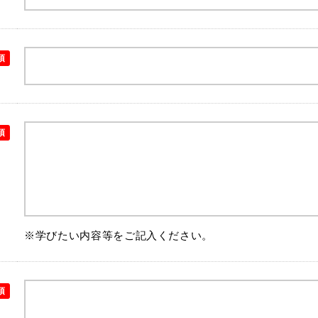
須
須
※学びたい内容等をご記入ください。
須