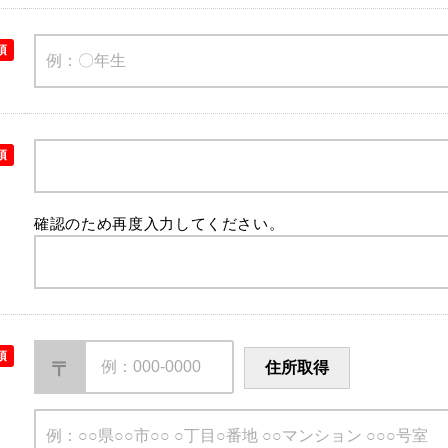
須
須
確認のため再度入力してください。
須
〒
住所取得