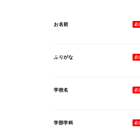
お名前
必
ふりがな
必
学校名
必
学部学科
必