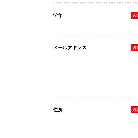
学年
必
メールアドレス
必
住所
必