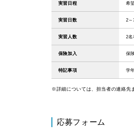
実習日程
希
実習日数
2～
実習人数
2
保険加入
保
特記事項
学
※詳細については、担当者の連絡先
応募フォーム