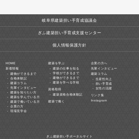
岐阜県建築担い手育成協議会
ぎふ建築担い手育成支援センター
個人情報保護方針
HOME
建築を学ぶ
企業の方へ
新着情報
建築の仕事を知る
先輩インタビュー
学校ができるまで
建物ができるまで
建築コラム
建物ができるまで
合格体験記
生産性向上
建築を学べる学校
建築コラム
担い手育成
先輩インタビュー
女性の活躍
資格取得
建築を知りたい方
建築資格合格体験記
リンク集
建築を学んでいる方
Instagram
建築で働く
建築で働いている方
企業の方
現場見学会
ぎふ建築担い手ポータルサイト