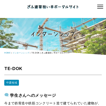
インターンシップ
HOME
インターンシップ
TE-DOK | ぎふ建築担い手ポータルサイト
TE-DOK
中濃地域
学生さんへのメッセージ
今まで鉄骨造や鉄筋コンクリート造で建てられていた建物が、