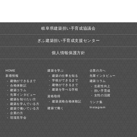
岐阜県建築担い手育成協議会
ぎふ建築担い手育成支援センター
個人情報保護方針
HOME
建築を学ぶ
企業の方へ
新着情報
建築の仕事を知る
先輩インタビュー
学校ができるまで
建物ができるまで
建築コラム
建物ができるまで
合格体験記
生産性向上
建築を学べる学校
建築コラム
担い手育成
先輩インタビュー
女性の活躍
資格取得
建築を知りたい方
建築資格合格体験記
リンク集
建築を学んでいる方
Instagram
建築で働く
建築で働いている方
企業の方
現場見学会