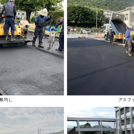
敷均し
アスフ