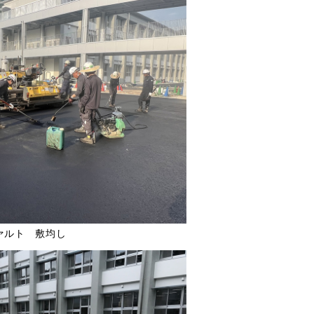
ァルト 敷均し