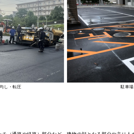
均し・転圧
駐車場