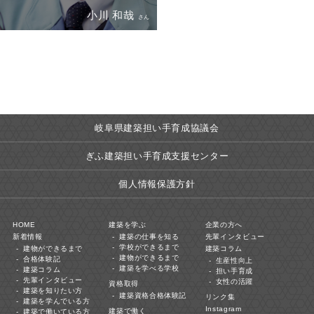
小川 和哉
さん
岐阜県建築担い手育成協議会
ぎふ建築担い手育成支援センター
個人情報保護方針
HOME
建築を学ぶ
企業の方へ
新着情報
建築の仕事を知る
先輩インタビュー
学校ができるまで
建物ができるまで
建築コラム
建物ができるまで
合格体験記
生産性向上
建築を学べる学校
建築コラム
担い手育成
先輩インタビュー
女性の活躍
資格取得
建築を知りたい方
建築資格合格体験記
リンク集
建築を学んでいる方
Instagram
建築で働く
建築で働いている方