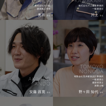
OKUDA
KAWAKAMI
株式会社吉川組
株式会社川上建築事務所
建築施工管理
一級建築士
奥田
川上
さん
さん
TOMOYO
NONODA
有限会社荒井建築設計事務所
AKIHIRO
一級建築士
ANDO
建築積算士
測量士補
安藤 昌寛
野々田 知代
さん
さん