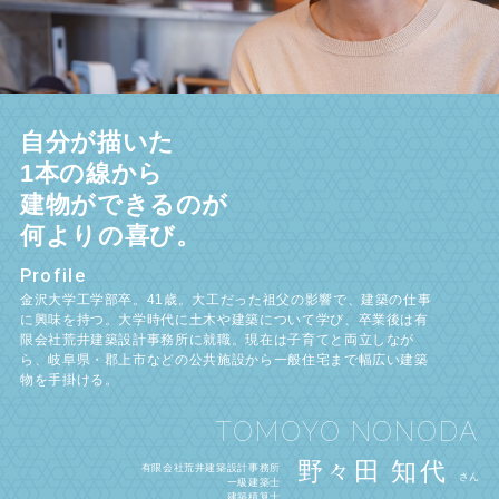
自分が描いた
1本の線から
建物ができるのが
何よりの喜び。
Profile
金沢大学工学部卒。41歳。大工だった祖父の影響で、建築の仕事
に興味を持つ。大学時代に土木や建築について学び、卒業後は有
限会社荒井建築設計事務所に就職。現在は子育てと両立しなが
ら、岐阜県・郡上市などの公共施設から一般住宅まで幅広い建築
物を手掛ける。
TOMOYO NONODA
野々田 知代
有限会社荒井建築設計事務所
さん
一級建築士
建築積算士