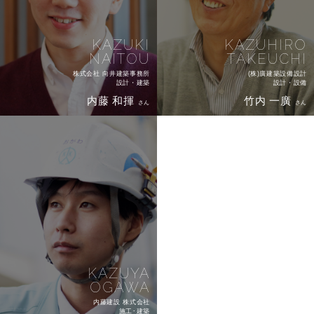
KAZUKI
KAZUHIRO
NAITOU
TAKEUCHI
株式会社 向井建築事務所
(株)廣建築設備設計
設計・建築
設計・設備
内藤 和揮
竹内 一廣
さん
さん
KAZUYA
OGAWA
内藤建設 株式会社
施工･建築