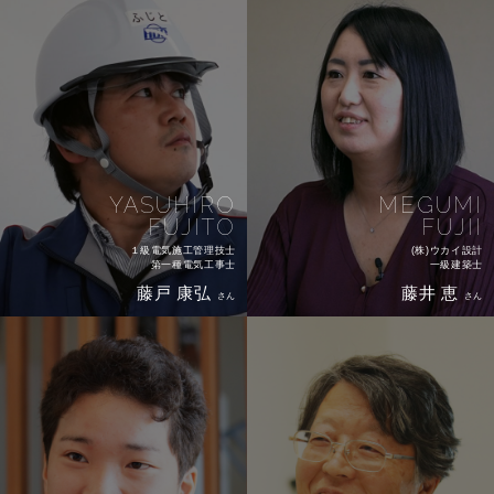
YASUHIRO
MEGUMI
FUJITO
FUJII
１級電気施工管理技士
(株)ウカイ設計
第一種電気工事士
一級建築士
藤戸 康弘
藤井 恵
さん
さん