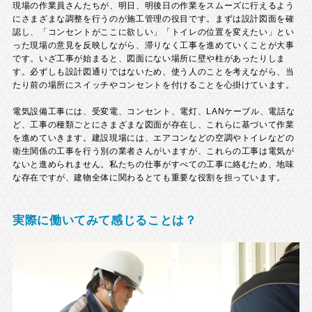
現場の作業員さんたちが、明日、明後日の作業をスムーズに行えるよう
にさまざまな調整を行うのが施工管理の役目です。まずは設計図面を確
認し、「コンセントがここに欲しい」「トイレの位置を変えたい」とい
った現場の意見を反映しながら、滞りなく工事を進めていくことが大事
です。いざ工事が始まると、図面にない場所に壁や柱があったりしま
す。必ずしも設計図通りではないため、使う人のことを考えながら、当
たり前の場所にスイッチやコンセントを付けることを心掛けています。
電気設備工事には、受変電、コンセント、電灯、LANケーブル、電話な
ど、工事の種類ごとにさまざまな図面が存在し、これらに基づいて作業
を進めていきます。建設現場には、エアコンなどの空調やトイレなどの
衛生関係の工事を行う別の業者さんがいますが、これらの工事は電気が
ないと進められません。私たちの仕事がすべての工事に絡むため、地味
な存在ですが、建物全体に関わるとても重要な役割を担っています。
実際に働いてみて感じることは？