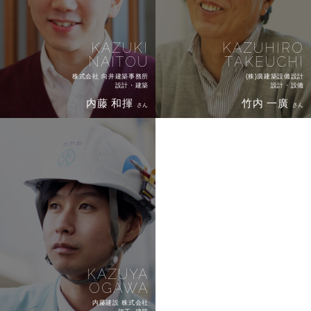
KAZUKI
KAZUHIRO
NAITOU
TAKEUCHI
株式会社 向井建築事務所
(株)廣建築設備設計
設計・建築
設計・設備
内藤 和揮
竹内 一廣
さん
さん
KAZUYA
OGAWA
内藤建設 株式会社