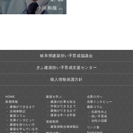
施工･建築
小川 和哉
さん
岐阜県建築担い手育成協議会
ぎふ建築担い手育成支援センター
個人情報保護方針
HOME
建築を学ぶ
企業の方へ
新着情報
建築の仕事を知る
先輩インタビュー
学校ができるまで
建物ができるまで
建築コラム
建物ができるまで
合格体験記
生産性向上
建築を学べる学校
建築コラム
担い手育成
先輩インタビュー
女性の活躍
資格取得
建築を知りたい方
建築資格合格体験記
リンク集
建築を学んでいる方
Instagram