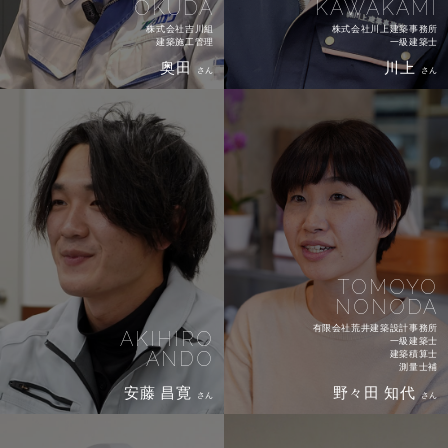
OKUDA
KAWAKAMI
株式会社吉川組
株式会社川上建築事務所
建築施工管理
一級建築士
奥田
川上
さん
さん
TOMOYO
NONODA
有限会社荒井建築設計事務所
AKIHIRO
一級建築士
ANDO
建築積算士
測量士補
安藤 昌寛
野々田 知代
さん
さん