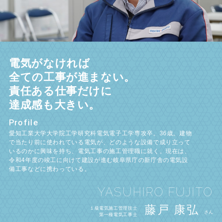
電気がなければ
全ての工事が進まない。
責任ある仕事だけに
達成感も大きい。
Profile
愛知工業大学大学院工学研究科電気電子工学専攻卒。36歳。建物
で当たり前に使われている電気が、どのような設備で成り立って
いるのかに興味を持ち、電気工事の施工管理職に就く。現在は、
令和4年度の竣工に向けて建設が進む岐阜県庁の新庁舎の電気設
備工事などに携わっている。
YASUHIRO FUJITO
藤戸 康弘
１級電気施工管理技士
さん
第一種電気工事士