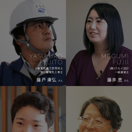
YASUHIRO
MEGUMI
FUJITO
FUJII
１級電気施工管理技士
(株)ウカイ設計
第一種電気工事士
一級建築士
藤戸 康弘
藤井 恵
さん
さん